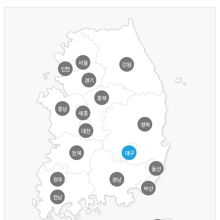
서울
강원
인천
경기
충북
충남
세종
경북
대전
전북
대구
울산
광주
경남
부산
전남