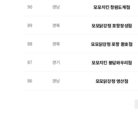
90
경남
모모치킨 창원도계점
89
경북
모모닭강정 포항장성점
88
경북
모모닭강정 포항 환호점
87
경기
모모치킨 봉담와우리점
86
경남
모모닭강정 영산점
다음
맨끝