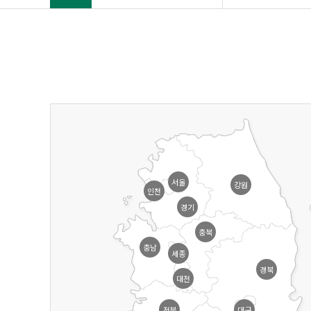
서울
강원
인천
경기
충북
충남
세종
경북
대전
전북
대구