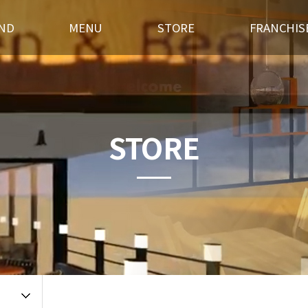
ND
MENU
STORE
FRANCHIS
스토리
후라이드
전국매장찾기
창업경쟁력
혁
오븐구이
가맹점 홍보실
개설절차
랜드소개
포차메뉴
인테리어
창업상담
STORE
 길
오픈갤러리