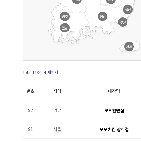
울산
광주
경남
부산
전남
제주
Total 113건
4 페이지
번호
지역
매장명
92
경남
모모안민점
91
서울
모모치킨 상계점