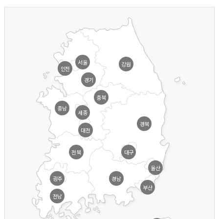
서울
강원
인천
경기
충북
충남
세종
경북
대전
전북
대구
울산
광주
경남
부산
전남