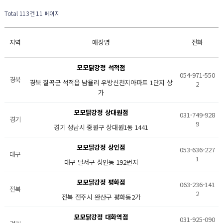
Total 113건
11 페이지
지역
매장명
전화
모모닭강정 석적점
054-971-550
경북
경북 칠곡군 석적읍 남율리 우방신천지아파트 1단지 상
2
가
모모닭강정 상대원점
031-749-928
경기
9
경기 성남시 중원구 상대원1동 1441
모모닭강정 상인점
053-636-227
대구
1
대구 달서구 상인동 192번지
모모닭강정 평화점
063-236-141
전북
2
전북 전주시 완산구 평화동2가
모모닭강정 대화역점
031-925-090